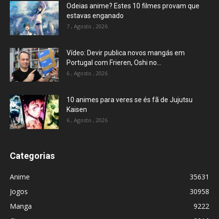
Odeias anime? Estes 10 filmes provam que
estavas enganado
7 , Agosto , 2026
Vídeo: Devir publica novos mangás em
Portugal com Frieren, Oshi no...
6 , Agosto , 2026
10 animes para veres se és fã de Jujutsu
Kaisen
6 , Agosto , 2026
Categorias
Anime
35631
Jogos
30958
Manga
9222