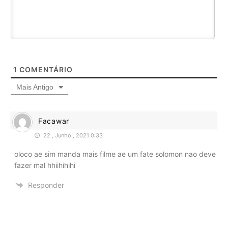
1
COMENTÁRIO
Mais Antigo
Facawar
22 , Junho , 2021 0:33
oloco ae sim manda mais filme ae um fate solomon nao deve
fazer mal hhiihihihi
Responder