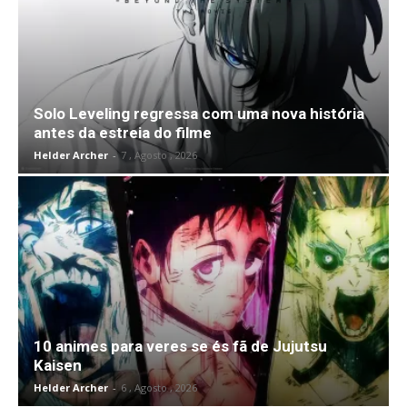
Solo Leveling regressa com uma nova história
antes da estreia do filme
Helder Archer
-
7 , Agosto , 2026
10 animes para veres se és fã de Jujutsu
Kaisen
Helder Archer
-
6 , Agosto , 2026