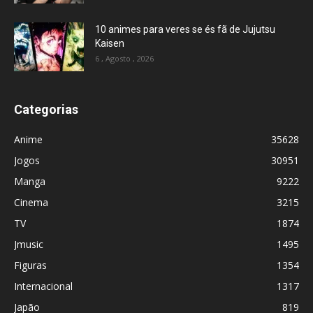
10 animes para veres se és fã de Jujutsu
Kaisen
6 , Agosto , 2026
Categorias
Anime
35628
Jogos
30951
Manga
9222
Cinema
3215
TV
1874
Jmusic
1495
Figuras
1354
Internacional
1317
Japão
819