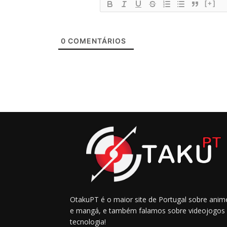
[+]
0
COMENTÁRIOS
OtakuPT é o maior site de Portugal sobre anim
e mangá, e também falamos sobre videojogos
tecnologia!