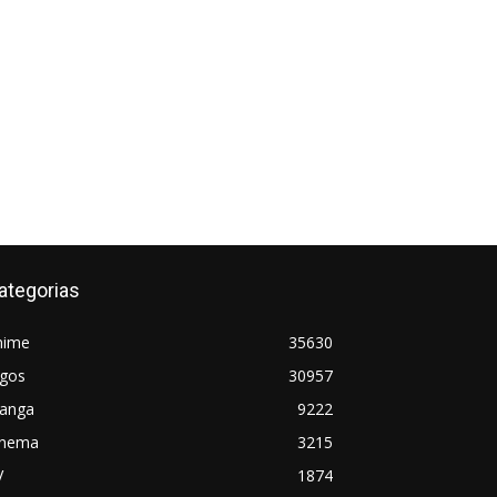
ategorias
nime
35630
ogos
30957
anga
9222
inema
3215
V
1874