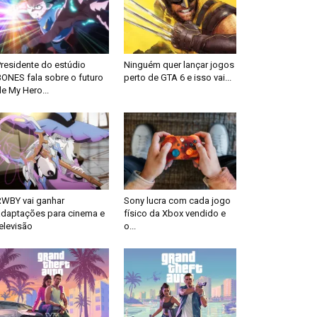
Presidente do estúdio
Ninguém quer lançar jogos
BONES fala sobre o futuro
perto de GTA 6 e isso vai...
e My Hero...
RWBY vai ganhar
Sony lucra com cada jogo
adaptações para cinema e
físico da Xbox vendido e
elevisão
o...