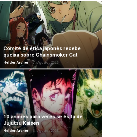
Comité de ética japonês recebe
queixa sobre Chainsmoker Cat
Helder Archer
-
7 , Agosto , 2026
10 animes para veres se és fã de
Jujutsu Kaisen
Helder Archer
-
6 , Agosto , 2026