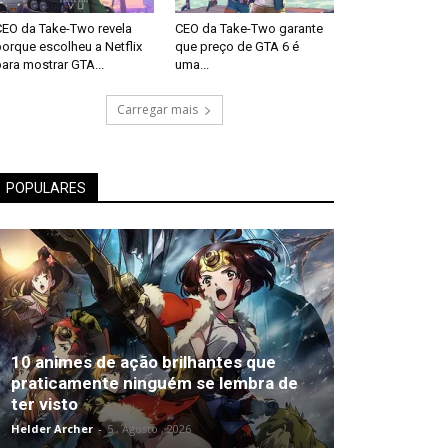
CEO da Take-Two revela
CEO da Take-Two garante
orque escolheu a Netflix
que preço de GTA 6 é
ara mostrar GTA...
uma...
Carregar mais
POPULARES
10 animes de ação brilhantes que
praticamente ninguém se lembra de
ter visto
Helder Archer
-
5 , Agosto , 2026