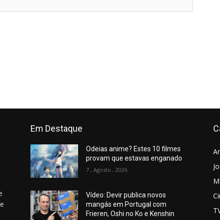
Em Destaque
C
Odeias anime? Estes 10 filmes
A
provam que estavas enganado
J
7 , Agosto , 2026
M
e
C
Vídeo: Devir publica novos
 e
mangás em Portugal com
T
Frieren, Oshi no Ko e Kenshin