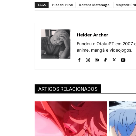
TAGS
Hisashi Hirai
Keitaro Motonaga
Majestic Pr
Helder Archer
Fundou o OtakuPT em 2007 e 
anime, mangá e videojogos.
ARTIGOS RELACIONADOS