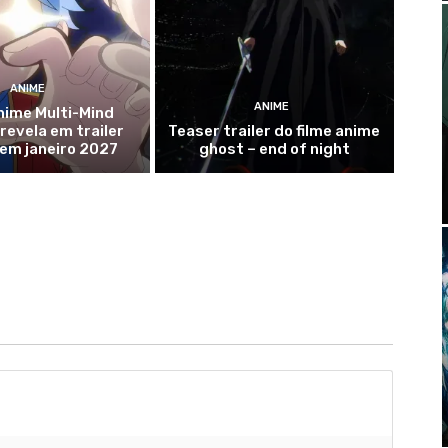
ANIME
ANIME
nime Multi-Mind
evela em trailer
Teaser trailer do filme anime
 em janeiro 2027
ghost – end of night