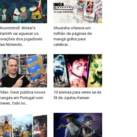
oomintroll: Winter’s
Shueisha oferece um
Warmth vai aquecer os
milhão de páginas de
corações dos jogadores
mangá grátis para
as Nintendo...
celebrar...
ídeo: Devir publica novos
10 animes para veres se és
mangás em Portugal com
fã de Jujutsu Kaisen
rieren, Oshi no...