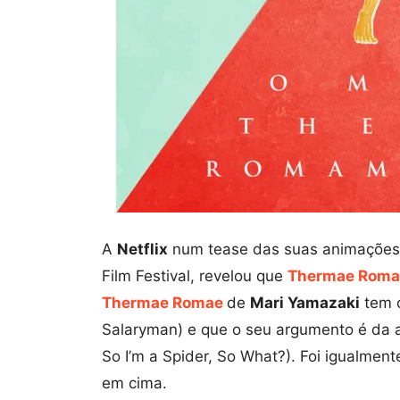
A
Netflix
num tease das suas animações 
Film Festival, revelou que
Thermae Roma
Thermae Romae
de
Mari Yamazaki
tem 
Salaryman) e que o seu argumento é da 
So I’m a Spider, So What?). Foi igualme
em cima.