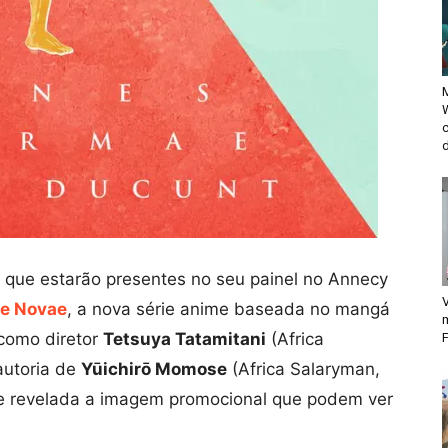
M
d
que estarão presentes no seu painel no Annecy
V
e Novae
, a nova série anime baseada no mangá
como diretor
Tetsuya Tatamitani
(Africa
F
autoria de
Yūichirō Momose
(Africa Salaryman,
nte revelada a imagem promocional que podem ver