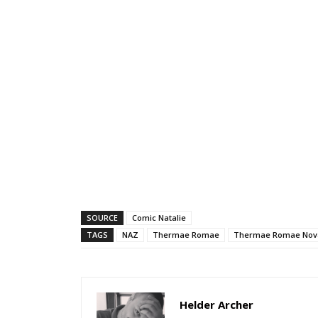
SOURCE
Comic Natalie
TAGS
NAZ
Thermae Romae
Thermae Romae Nov
Helder Archer