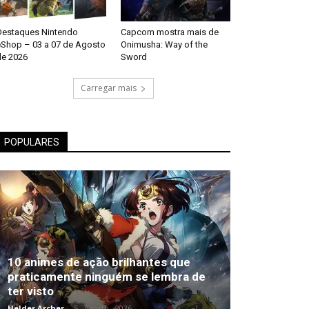
Destaques Nintendo
Capcom mostra mais de
eShop – 03 a 07 de Agosto
Onimusha: Way of the
de 2026
Sword
Carregar mais
POPULARES
10 animes de ação brilhantes que
praticamente ninguém se lembra de
ter visto
Helder Archer
-
5 , Agosto , 2026