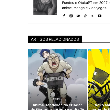
Fundou o OtakuPT em 2007 e 
anime, mangá e videojogos.
ARTIGOS RELACIONADOS
ANIME
Anime Dandelion do criador
Novo an
de Gintama vai estrear dia 16
autor de 