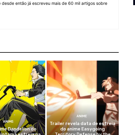
desde então já escreveu mais de 60 mil artigos sobre
ANIME
ANIME
Trailer revela data de estreia
ime Dandelion do
do anime Easygoing
Gintama estreia na
Territory Defense by the