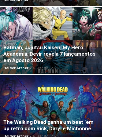
Batman, Jujutsu Kaisen, My Hero
Academia: Devir revela 7 lançamentos
em Agosto 2026
Helder Archer
-
4 , Agosto , 2026
The Walking Dead ganha um beat ‘em
up retro com Rick, Daryl e Michonne
Helder Archer
-
4 , Agosto , 2026