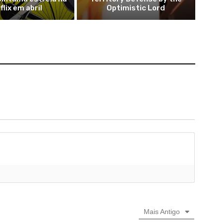
flix em abril
Optimistic Lord
Mais Antigo