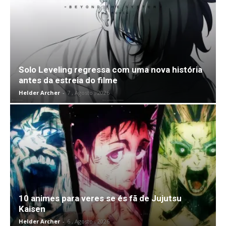
Solo Leveling regressa com uma nova história
antes da estreia do filme
Helder Archer
-
7 , Agosto , 2026
10 animes para veres se és fã de Jujutsu
Kaisen
Helder Archer
-
6 , Agosto , 2026