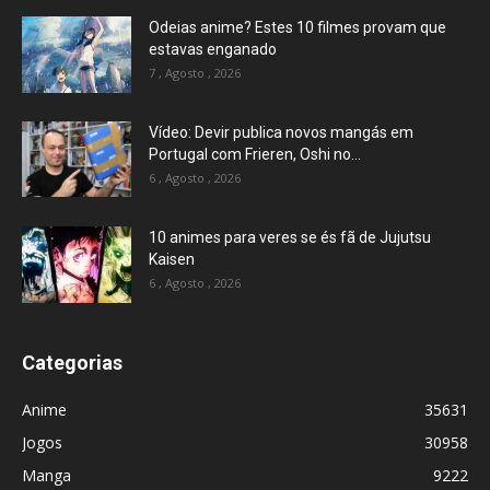
Odeias anime? Estes 10 filmes provam que
estavas enganado
7 , Agosto , 2026
Vídeo: Devir publica novos mangás em
Portugal com Frieren, Oshi no...
6 , Agosto , 2026
10 animes para veres se és fã de Jujutsu
Kaisen
6 , Agosto , 2026
Categorias
Anime
35631
Jogos
30958
Manga
9222