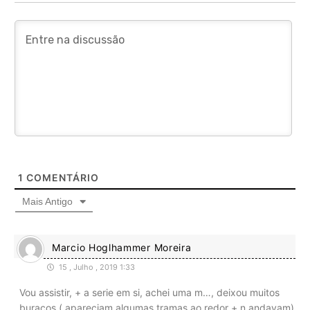
1
COMENTÁRIO
Mais Antigo
Marcio Hoglhammer Moreira
15 , Julho , 2019 1:33
Vou assistir, + a serie em si, achei uma m…, deixou muitos
buracos ( apareciam algumas tramas ao redor + n andavam)