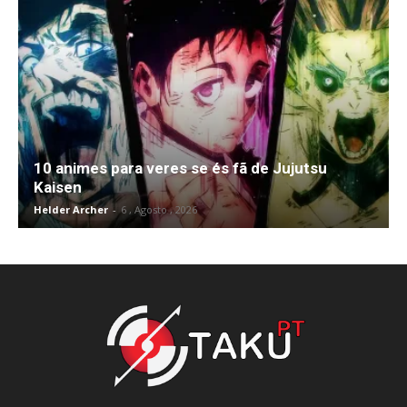
10 animes para veres se és fã de Jujutsu
Kaisen
Helder Archer
-
6 , Agosto , 2026