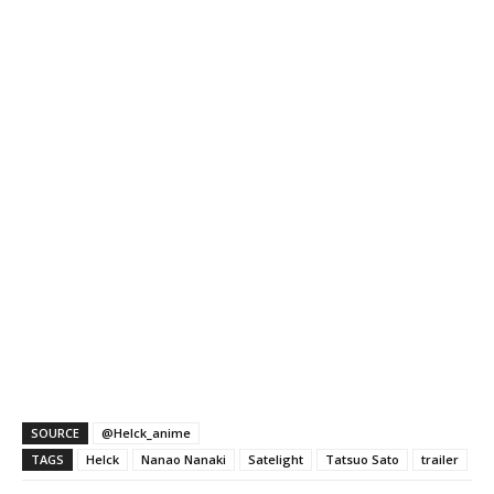
SOURCE
@Helck_anime
TAGS
Helck
Nanao Nanaki
Satelight
Tatsuo Sato
trailer