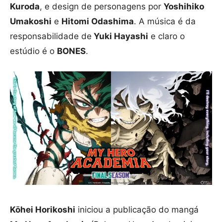
Kuroda
, e design de personagens por
Yoshihiko
Umakoshi
e
Hitomi Odashima
. A música é da
responsabilidade de
Yuki Hayashi
e claro o
estúdio é o
BONES
.
Kōhei Horikoshi
iniciou a publicação do mangá