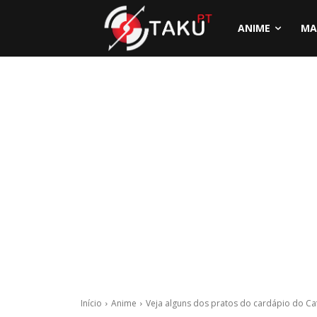
ANIME
MA
Início
Anime
Veja alguns dos pratos do cardápio do Ca