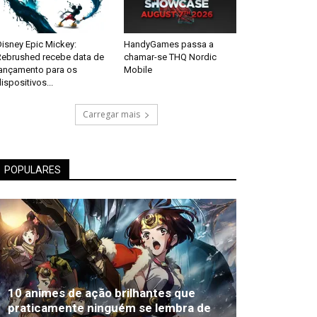
isney Epic Mickey:
HandyGames passa a
Rebrushed recebe data de
chamar-se THQ Nordic
lançamento para os
Mobile
ispositivos...
Carregar mais
POPULARES
10 animes de ação brilhantes que
praticamente ninguém se lembra de