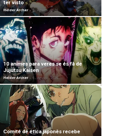
ter visto
Helder Archer
-
5 , Agosto , 2026
10 animes para veres se és fã de
Jujutsu Kaisen
Helder Archer
-
6 , Agosto , 2026
Comité de ética japonês recebe