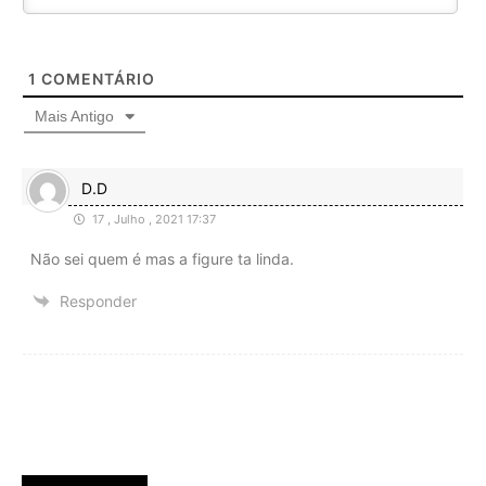
1
COMENTÁRIO
Mais Antigo
D.D
17 , Julho , 2021 17:37
Não sei quem é mas a figure ta linda.
Responder