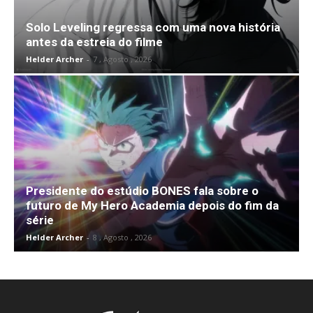
Solo Leveling regressa com uma nova história
antes da estreia do filme
Helder Archer
-
7 , Agosto , 2026
Presidente do estúdio BONES fala sobre o
futuro de My Hero Academia depois do fim da
série
Helder Archer
-
8 , Agosto , 2026