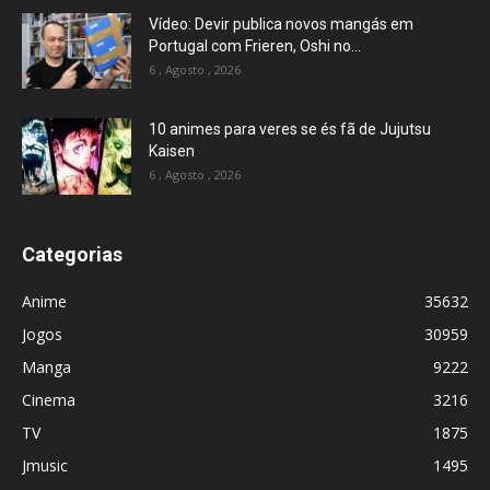
Vídeo: Devir publica novos mangás em
Portugal com Frieren, Oshi no...
6 , Agosto , 2026
10 animes para veres se és fã de Jujutsu
Kaisen
6 , Agosto , 2026
Categorias
Anime
35632
Jogos
30959
Manga
9222
Cinema
3216
TV
1875
Jmusic
1495