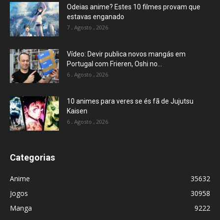
Odeias anime? Estes 10 filmes provam que
estavas enganado
7 , Agosto , 2026
Vídeo: Devir publica novos mangás em
Portugal com Frieren, Oshi no...
6 , Agosto , 2026
10 animes para veres se és fã de Jujutsu
Kaisen
6 , Agosto , 2026
Categorias
Anime
35632
Jogos
30958
Manga
9222