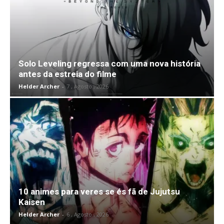
Solo Leveling regressa com uma nova história
antes da estreia do filme
Helder Archer
-
7 , Agosto , 2026
10 animes para veres se és fã de Jujutsu
Kaisen
Helder Archer
-
6 , Agosto , 2026