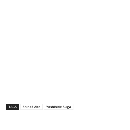
TAGS
Shinzō Abe
Yoshihide Suga