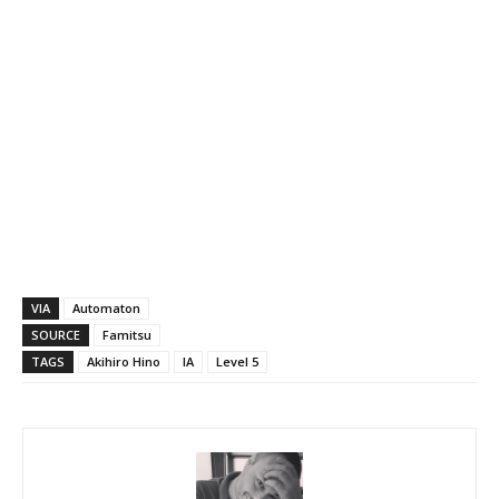
VIA
Automaton
SOURCE
Famitsu
TAGS
Akihiro Hino
IA
Level 5