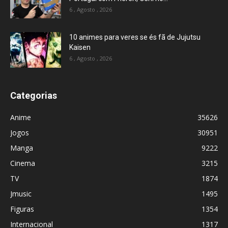
6 , Agosto , 2026
10 animes para veres se és fã de Jujutsu
Kaisen
6 , Agosto , 2026
Categorias
Anime
35626
Jogos
30951
Manga
9222
Cinema
3215
TV
1874
Jmusic
1495
Figuras
1354
Internacional
1317