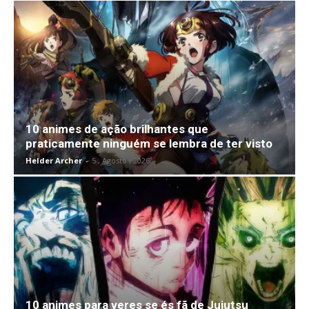
10 animes de ação brilhantes que
praticamente ninguém se lembra de ter visto
Helder Archer
-
5 , Agosto , 2026
10 animes para veres se és fã de Jujutsu