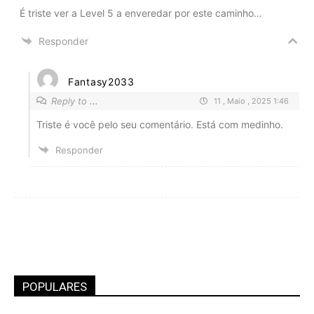
É triste ver a Level 5 a enveredar por este caminho…
Responder
Fantasy2033
Reply to
...
11 , Maio , 2025 1:46
Triste é você pelo seu comentário. Está com medinho.
Responder
POPULARES