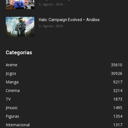
5 , Agosto , 2026
Halo: Campaign Evolved – Análise
5 , Agosto , 2026
Categorias
Anime
35610
Jogos
30926
Manga
9217
Cinema
3214
TV
1873
Jmusic
1495
Figuras
1354
Internacional
1317