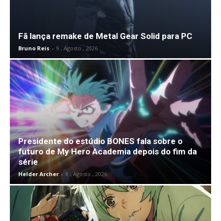
Fã lança remake de Metal Gear Solid para PC
Bruno Reis
-
9 , Agosto , 2026
Presidente do estúdio BONES fala sobre o
futuro de My Hero Academia depois do fim da
série
Helder Archer
-
8 , Agosto , 2026