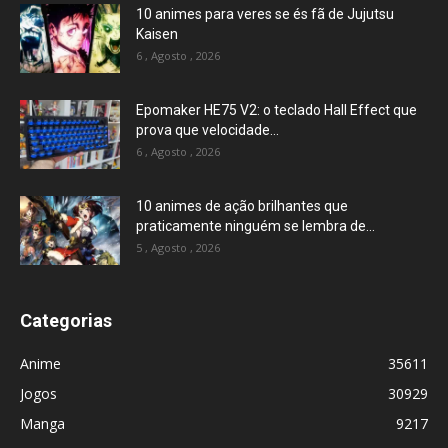
10 animes para veres se és fã de Jujutsu
Kaisen
6 , Agosto , 2026
Epomaker HE75 V2: o teclado Hall Effect que
prova que velocidade...
6 , Agosto , 2026
10 animes de ação brilhantes que
praticamente ninguém se lembra de...
5 , Agosto , 2026
Categorias
Anime
35611
Jogos
30929
Manga
9217