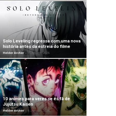
Solo Leveling regressa com uma nova
história antes da estreia do filme
Helder Archer
-
7 , Agosto , 2026
10 animes para veres se és fã de
Jujutsu Kaisen
Helder Archer
-
6 , Agosto , 2026