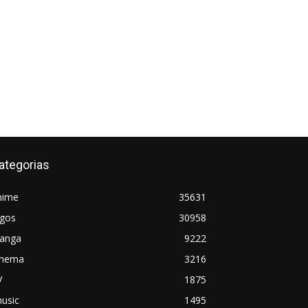
ategorias
nime
35631
ogos
30958
anga
9222
inema
3216
V
1875
usic
1495