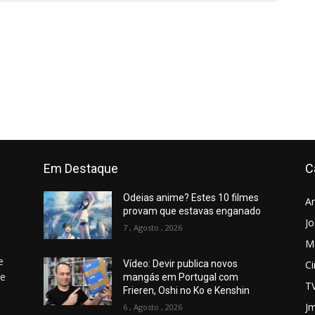
Em Destaque
C
Odeias anime? Estes 10 filmes
A
provam que estavas enganado
J
7 , Agosto , 2026
M
e
C
Vídeo: Devir publica novos
 e
mangás em Portugal com
T
Frieren, Oshi no Ko e Kenshin
Jm
6 , Agosto , 2026