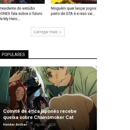
Presidente do estúdio
Ninguém quer lançar jogos
BONES fala sobre o futuro
perto de GTA 6 e isso vai...
e My Hero...
Carregar mais
POPULARES
Comité de ética japonês recebe
queixa sobre Chainsmoker Cat
Helder Archer
-
7 , Agosto , 2026