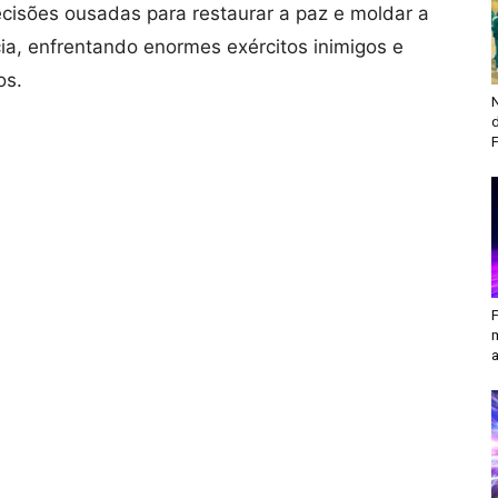
cisões ousadas para restaurar a paz e moldar a
ia, enfrentando enormes exércitos inimigos e
os.
N
F
a