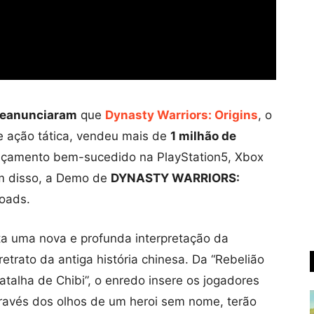
eanunciaram
que
Dynasty Warriors: Origins
, o
de ação tática, vendeu mais de
1 milhão de
nçamento bem-sucedido na PlayStation5, Xbox
m disso, a Demo de
DYNASTY WARRIORS:
oads.
a uma nova e profunda interpretação da
retrato da antiga história chinesa. Da “Rebelião
talha de Chibi”, o enredo insere os jogadores
ravés dos olhos de um heroi sem nome, terão