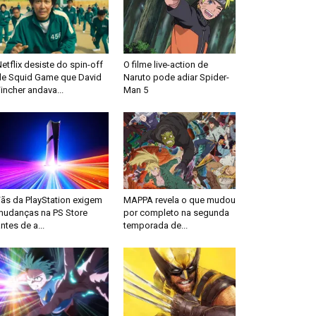
etflix desiste do spin-off
O filme live-action de
de Squid Game que David
Naruto pode adiar Spider-
incher andava...
Man 5
Fãs da PlayStation exigem
MAPPA revela o que mudou
mudanças na PS Store
por completo na segunda
ntes de a...
temporada de...