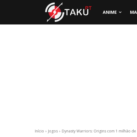
ANIME
MA
Início
Jogos
Dynasty Warriors: Origins com 1 milhão de