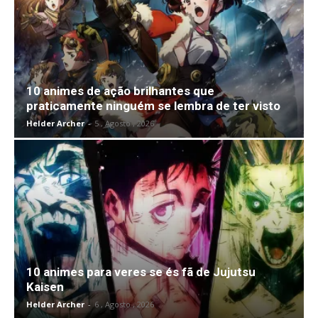
10 animes de ação brilhantes que
praticamente ninguém se lembra de ter visto
Helder Archer
-
5 , Agosto , 2026
10 animes para veres se és fã de Jujutsu
Kaisen
Helder Archer
-
6 , Agosto , 2026