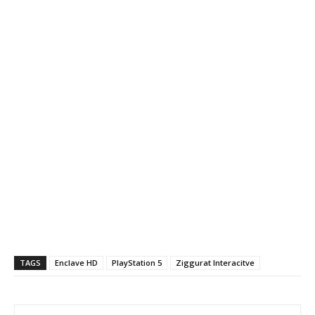
TAGS
Enclave HD
PlayStation 5
Ziggurat Interacitve