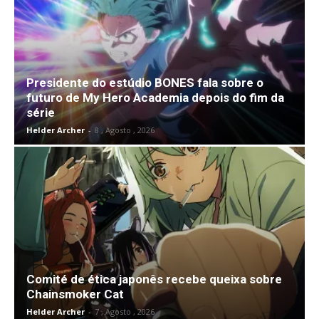
Presidente do estúdio BONES fala sobre o
futuro de My Hero Academia depois do fim da
série
Helder Archer
-
8 , Agosto , 2026
Comité de ética japonês recebe queixa sobre
Chainsmoker Cat
Helder Archer
-
7 , Agosto , 2026