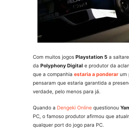
Com muitos jogos
Playstation 5
a saltar
da
Polyphony Digital
e produtor da acla
que a companhia
estaria a ponderar
um 
pensaram que estaria garantida a presen
verdade, pelo menos para já.
Quando a
Dengeki Online
questionou
Ya
PC, o famoso produtor afirmou que atua
qualquer port do jogo para PC.