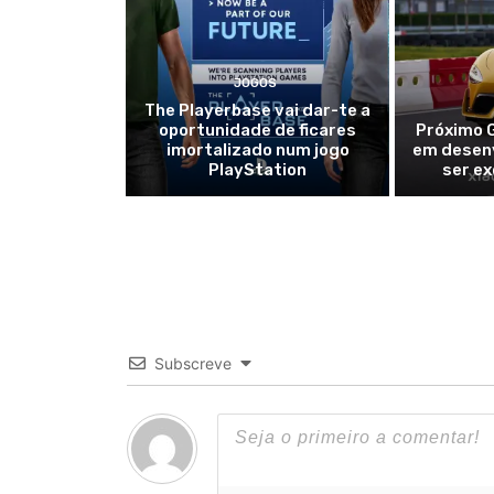
JOGOS
The Playerbase vai dar-te a
oportunidade de ficares
Próximo 
imortalizado num jogo
em desen
PlayStation
ser ex
Subscreve