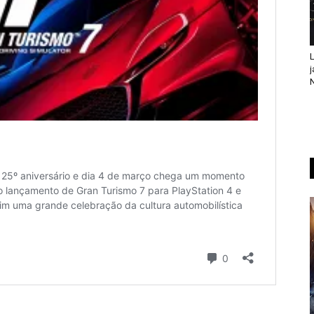
L
j
N