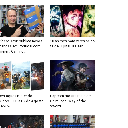
ídeo: Devir publica novos
10 animes para veres se és
mangás em Portugal com
fã de Jujutsu Kaisen
rieren, Oshi no...
Destaques Nintendo
Capcom mostra mais de
eShop – 03 a 07 de Agosto
Onimusha: Way of the
de 2026
Sword