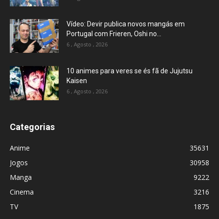
Vídeo: Devir publica novos mangás em
Portugal com Frieren, Oshi no...
6 , Agosto , 2026
10 animes para veres se és fã de Jujutsu
Kaisen
6 , Agosto , 2026
Categorias
Anime
35631
Jogos
30958
Manga
9222
Cinema
3216
TV
1875