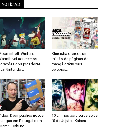
NOTÍCIAS
oomintroll: Winter’s
Shueisha oferece um
Warmth vai aquecer os
milhão de páginas de
corações dos jogadores
mangá grátis para
as Nintendo...
celebrar...
ídeo: Devir publica novos
10 animes para veres se és
mangás em Portugal com
fã de Jujutsu Kaisen
rieren, Oshi no...