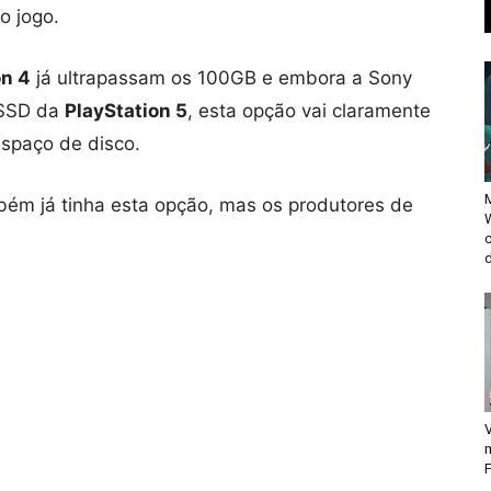
o jogo.
on 4
já ultrapassam os 100GB e embora a Sony
 SSD da
PlayStation 5
, esta opção vai claramente
spaço de disco.
M
bém já tinha esta opção, mas os produtores de
d
V
F