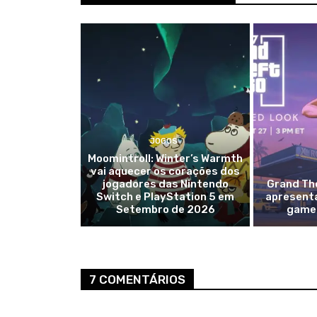
JOGOS
Moomintroll: Winter’s Warmth
vai aquecer os corações dos
jogadores das Nintendo
Grand The
Switch e PlayStation 5 em
apresent
Setembro de 2026
gamep
7 COMENTÁRIOS