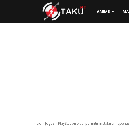
ANIME
MA
Início
Jogos
PlayStation 5 vai permitir instalarem apen