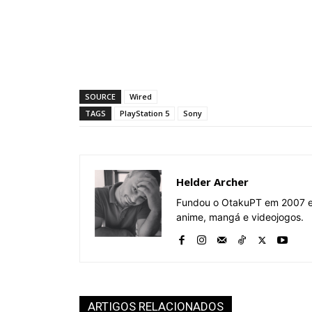
SOURCE
Wired
TAGS
PlayStation 5
Sony
Helder Archer
Fundou o OtakuPT em 2007 e 
anime, mangá e videojogos.
ARTIGOS RELACIONADOS