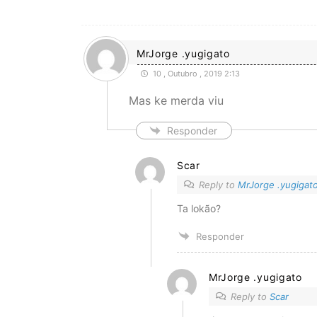
MrJorge .yugigato
10 , Outubro , 2019 2:13
Mas ke merda viu
Responder
Scar
Reply to
MrJorge .yugigat
Ta lokão?
Responder
MrJorge .yugigato
Reply to
Scar