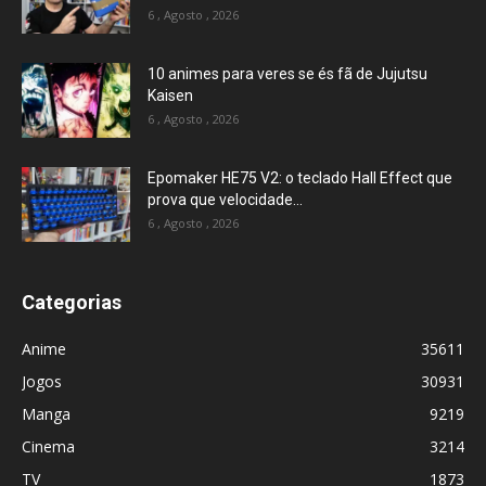
6 , Agosto , 2026
10 animes para veres se és fã de Jujutsu
Kaisen
6 , Agosto , 2026
Epomaker HE75 V2: o teclado Hall Effect que
prova que velocidade...
6 , Agosto , 2026
Categorias
Anime
35611
Jogos
30931
Manga
9219
Cinema
3214
TV
1873