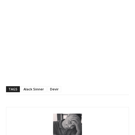
TAGS
Alack Sinner
Devir