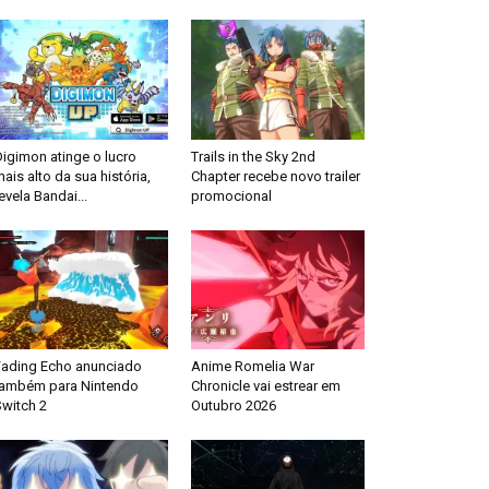
igimon atinge o lucro
Trails in the Sky 2nd
ais alto da sua história,
Chapter recebe novo trailer
evela Bandai...
promocional
Fading Echo anunciado
Anime Romelia War
também para Nintendo
Chronicle vai estrear em
Switch 2
Outubro 2026