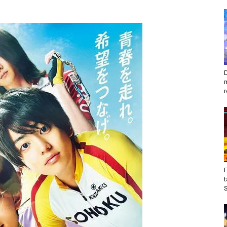
D
m
r