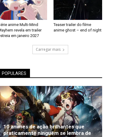
érie anime Multi-Mind
Teaser trailer do filme
ayhem revela em trailer
anime ghost – end of night
streia em janeiro 2027
Carregar mais
POPULARES
10 animes de ação brilhantes que
praticamente ninguém se lembra de