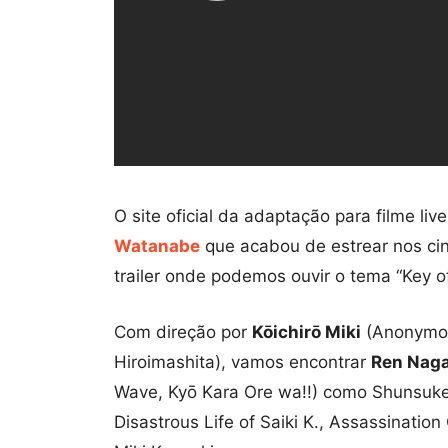
O site oficial da adaptação para filme li
Watanabe
que acabou de estrear nos ci
trailer onde podemos ouvir o tema “Key of
Com direção por
Kōichirō Miki
(Anonymou
Hiroimashita), vamos encontrar
Ren Nag
Wave, Kyō Kara Ore wa!!) como Shunsuk
Disastrous Life of Saiki K., Assassinati