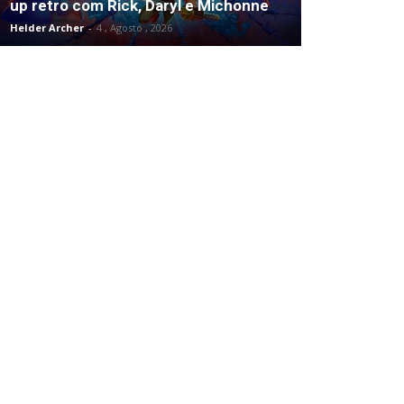
up retro com Rick, Daryl e Michonne
Helder Archer
-
4 , Agosto , 2026