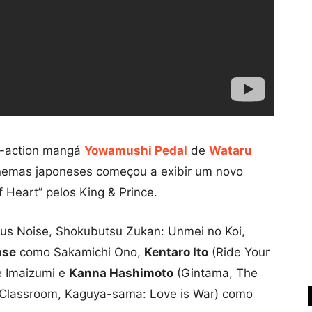
ve-action mangá
Yowamushi Pedal
de
Wataru
nemas japoneses começou a exibir um novo
 Heart” pelos King & Prince.
s Noise, Shokubutsu Zukan: Unmei no Koi,
ase
como Sakamichi Ono,
Kentaro Ito
(Ride Your
e Imaizumi e
Kanna Hashimoto
(Gintama, The
on Classroom, Kaguya-sama: Love is War) como