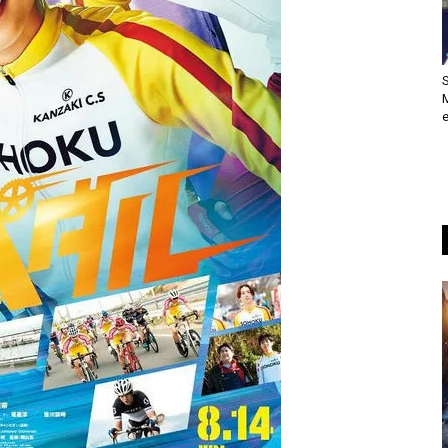
S
M
e