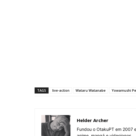
TAGS
live-action
Wataru Watanabe
Yowamushi Pe
Helder Archer
Fundou o OtakuPT em 2007 e 
anime, mangá e videojogos.