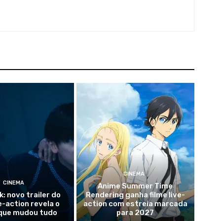
CINEMA
CINEMA
Anime Summer Time
k: novo trailer do
Rendering ganha filme live-
ve-action revela o
action com estreia marcada
que mudou tudo
para 2027