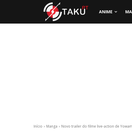
ANIME
MA
Início
Manga
Novo trailer do filme live-action de Yow