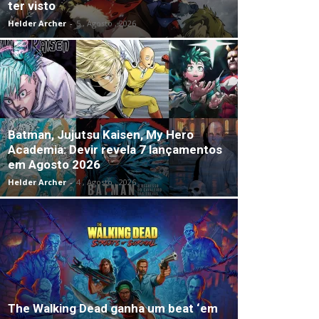
ter visto
Helder Archer
-
5 , Agosto , 2026
Batman, Jujutsu Kaisen, My Hero
Academia: Devir revela 7 lançamentos
em Agosto 2026
Helder Archer
-
4 , Agosto , 2026
The Walking Dead ganha um beat ‘em