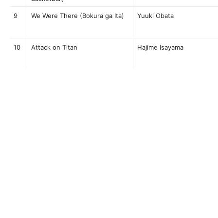
9
We Were There (Bokura ga Ita)
Yuuki Obata
10
Attack on Titan
Hajime Isayama