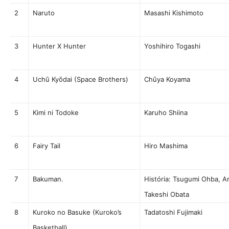
2
Naruto
Masashi Kishimoto
3
Hunter X Hunter
Yoshihiro Togashi
4
Uchū Kyōdai (Space Brothers)
Chūya Koyama
5
Kimi ni Todoke
Karuho Shiina
6
Fairy Tail
Hiro Mashima
7
Bakuman.
História: Tsugumi Ohba, Ar
Takeshi Obata
8
Kuroko no Basuke (Kuroko’s
Tadatoshi Fujimaki
Basketball)