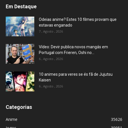
Em Destaque
Odeias anime? Estes 10 filmes provam que
estavas enganado
7 , Agosto , 2026
Vídeo: Devir publica novos mangás em
Portugal com Frieren, Oshi no...
6 , Agosto , 2026
10 animes para veres se és fã de Jujutsu
Kaisen
6 , Agosto , 2026
Categorias
Anime
35626
Jogos
30951