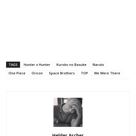
TAGS
Hunter x Hunter
Kuroko no Basuke
Naruto
One Piece
Oricon
Space Brothers
TOP
We Were There
Helder Archer