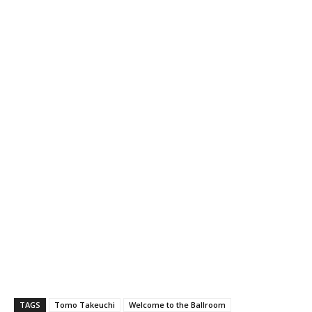
TAGS
Tomo Takeuchi
Welcome to the Ballroom