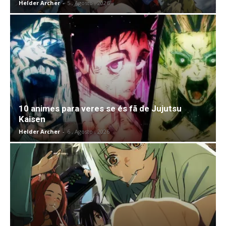
Helder Archer
-
5 , Agosto , 2026
10 animes para veres se és fã de Jujutsu
Kaisen
Helder Archer
-
6 , Agosto , 2026