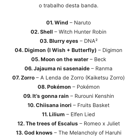
o trabalho desta banda.
01. Wind
– Naruto
02. Shell
– Witch Hunter Robin
03. Blurry eyes
– DNA²
04. Digimon (I Wish + Butterfly)
– Digimon
05. Moon on the water
– Beck
06. Jajauma ni sasenaide
– Ranma
07. Zorro
– A Lenda de Zorro (Kaiketsu Zorro)
08. Pokémon
– Pokémon
09. It’s gonna rain
– Rurouni Kenshin
10. Chiisana inori
– Fruits Basket
11. Lilium
– Elfen Lied
12. The trees of Escalus
– Romeo x Juliet
13. God knows
– The Melancholy of Haruhi