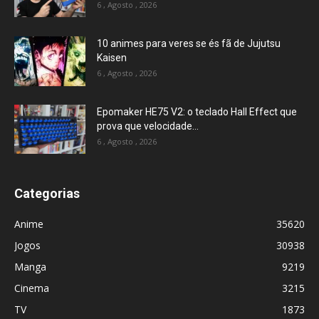
6 , Agosto , 2026
10 animes para veres se és fã de Jujutsu
Kaisen
6 , Agosto , 2026
Epomaker HE75 V2: o teclado Hall Effect que
prova que velocidade...
6 , Agosto , 2026
Categorias
Anime
35620
Jogos
30938
Manga
9219
Cinema
3215
TV
1873