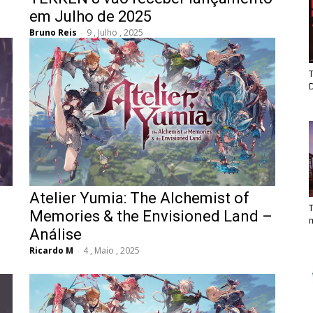
em Julho de 2025
Bruno Reis
-
9 , Julho , 2025
T
Atelier Yumia: The Alchemist of
T
Memories & the Envisioned Land –
Análise
Ricardo M
-
4 , Maio , 2025