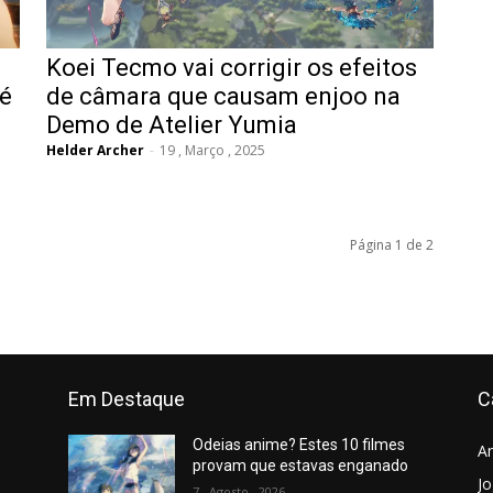
Koei Tecmo vai corrigir os efeitos
 é
de câmara que causam enjoo na
Demo de Atelier Yumia
Helder Archer
-
19 , Março , 2025
Página 1 de 2
Em Destaque
C
Odeias anime? Estes 10 filmes
A
provam que estavas enganado
J
7 , Agosto , 2026