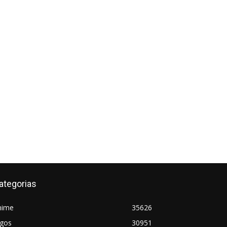
ategorias
nime
35626
ogos
30951