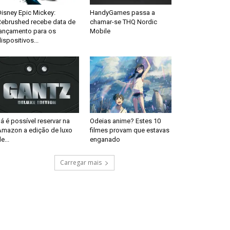
isney Epic Mickey:
HandyGames passa a
Rebrushed recebe data de
chamar-se THQ Nordic
lançamento para os
Mobile
ispositivos...
á é possível reservar na
Odeias anime? Estes 10
Amazon a edição de luxo
filmes provam que estavas
e...
enganado
Carregar mais