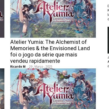
D
d
Atelier Yumia: The Alchemist of
Memories & the Envisioned Land
foi o jogo da série que mais
J
vendeu rapidamente
d
Ricardo M
-
29 , Março , 2025