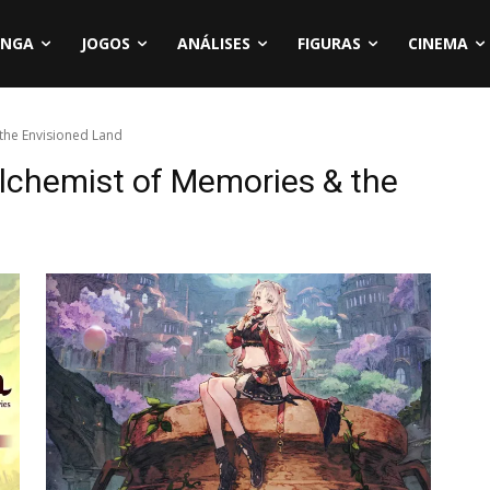
NGA
JOGOS
ANÁLISES
FIGURAS
CINEMA
 the Envisioned Land
Alchemist of Memories & the