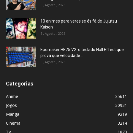
6 , Agosto , 2026
10 animes para veres se és fã de Jujutsu
Kaisen
6 , Agosto , 2026
Epomaker HE75 V2: o teclado Hall Effect que
prova que velocidade...
6 , Agosto , 2026
Categorias
Anime
35611
Jogos
30931
Manga
9219
Cinema
3214
TV
1873