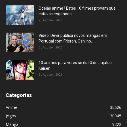
Odeias anime? Estes 10 filmes provam que
estavas enganado
7 , Agosto , 2026
Vídeo: Devir publica novos mangás em
Portugal com Frieren, Oshi no...
6 , Agosto , 2026
10 animes para veres se és fã de Jujutsu
Kaisen
6 , Agosto , 2026
Categorias
Anime
35626
Jogos
30945
Manga
9222