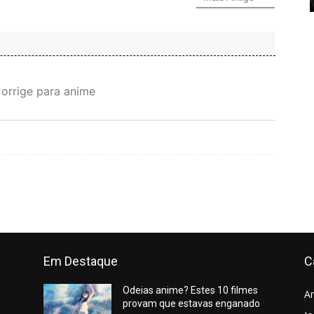
Corrige para anime
Em Destaque
C
Odeias anime? Estes 10 filmes
A
provam que estavas enganado