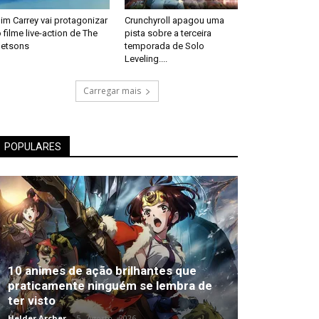
im Carrey vai protagonizar
Crunchyroll apagou uma
 filme live-action de The
pista sobre a terceira
Jetsons
temporada de Solo
Leveling....
Carregar mais
POPULARES
10 animes de ação brilhantes que
praticamente ninguém se lembra de
ter visto
Helder Archer
-
5 , Agosto , 2026