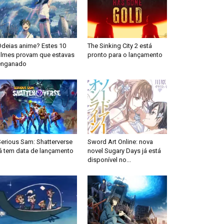
Odeias anime? Estes 10
The Sinking City 2 está
filmes provam que estavas
pronto para o lançamento
enganado
Serious Sam: Shatterverse
Sword Art Online: nova
já tem data de lançamento
novel Sugary Days já está
disponível no...