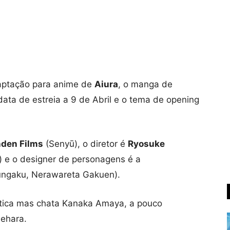
adaptação para anime de
Aiura
, o manga de
 data de estreia a 9 de Abril e o tema de opening
den Films
(Senyū), o diretor é
Ryosuke
 e o designer de personagens é a
ungaku, Nerawareta Gakuen).
gética mas chata Kanaka Amaya, a pouco
Uehara.