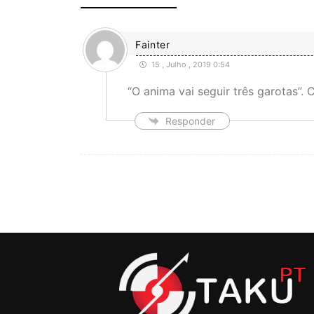
Fainter
15 , Julho , 2019 0:54
“O anima vai seguir três garotas”. 
Responder