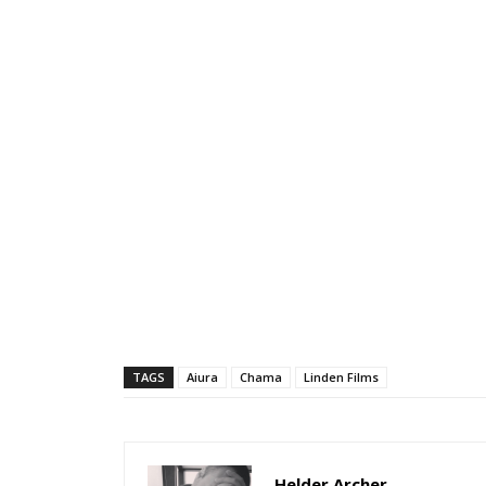
TAGS
Aiura
Chama
Linden Films
Helder Archer