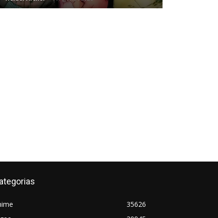
ategorias
nime
35626