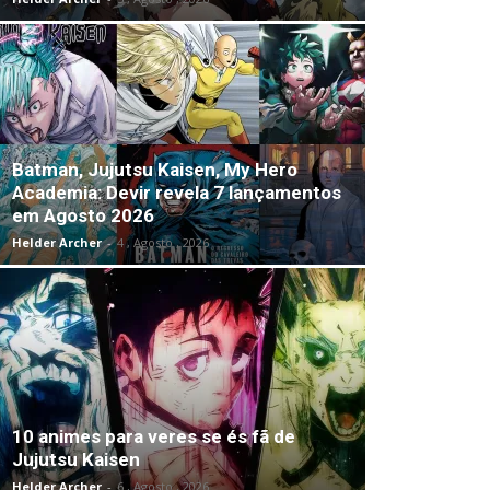
Batman, Jujutsu Kaisen, My Hero
Academia: Devir revela 7 lançamentos
em Agosto 2026
Helder Archer
-
4 , Agosto , 2026
10 animes para veres se és fã de
Jujutsu Kaisen
Helder Archer
-
6 , Agosto , 2026