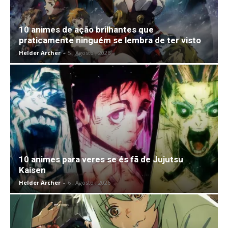
10 animes de ação brilhantes que
praticamente ninguém se lembra de ter visto
Helder Archer
-
5 , Agosto , 2026
10 animes para veres se és fã de Jujutsu
Kaisen
Helder Archer
-
6 , Agosto , 2026