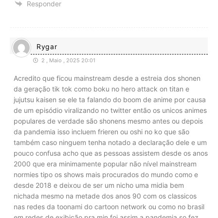
Responder
Rygar
2 , Maio , 2025 20:01
Acredito que ficou mainstream desde a estreia dos shonen
da geração tik tok como boku no hero attack on titan e
jujutsu kaisen se ele ta falando do boom de anime por causa
de um episódio viralizando no twitter então os unicos animes
populares de verdade são shonens mesmo antes ou depois
da pandemia isso incluem frieren ou oshi no ko que são
também caso ninguem tenha notado a declaração dele e um
pouco confusa acho que as pessoas assistem desde os anos
2000 que era minimamente popular não nível mainstream
normies tipo os shows mais procurados do mundo como e
desde 2018 e deixou de ser um nicho uma midia bem
nichada mesmo na metade dos anos 90 com os classicos
nas redes da toonami do cartoon network ou como no brasil
em redes de exibição pra min foi assim a pandemia so fez