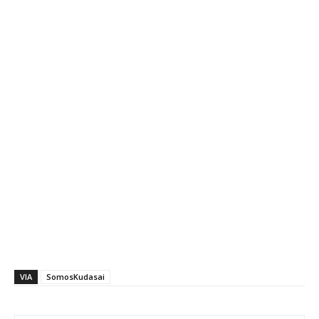
VIA
SomosKudasai