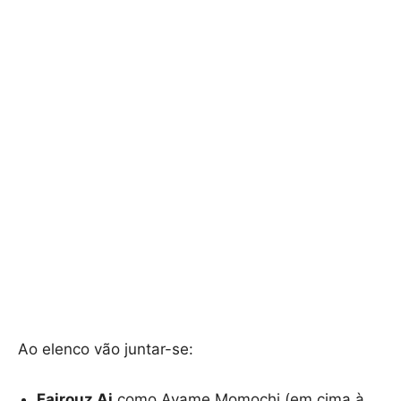
Ao elenco vão juntar-se:
Fairouz Ai
como Ayame Momochi (em cima à