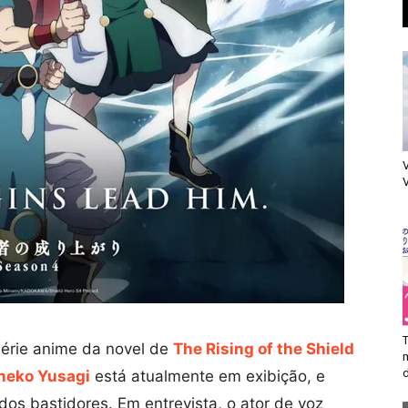
V
V
T
érie anime da novel de
The Rising of the Shield
m
d
neko Yusagi
está atualmente em exibição, e
dos bastidores. Em entrevista, o ator de voz