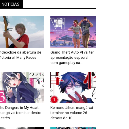
NOTÍCIAS
ideoclipe da abertura de
Grand Theft Auto VI vai ter
ictoria of Many Faces
apresentação especial
com gameplay na...
he Dangers in My Heart:
Kemono Jihen: mangá vai
angá vai terminar dentro
terminar no volume 26
e três...
depois de 10...