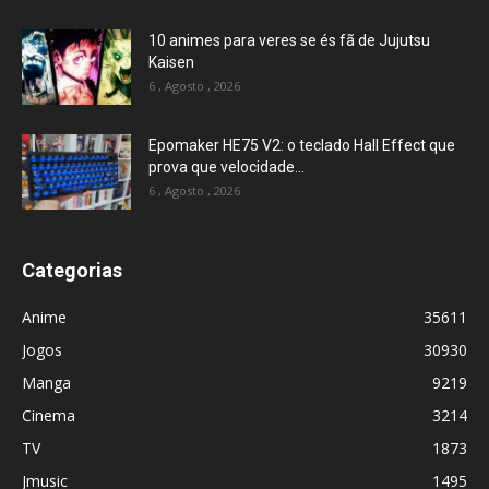
10 animes para veres se és fã de Jujutsu
Kaisen
6 , Agosto , 2026
Epomaker HE75 V2: o teclado Hall Effect que
prova que velocidade...
6 , Agosto , 2026
Categorias
Anime
35611
Jogos
30930
Manga
9219
Cinema
3214
TV
1873
Jmusic
1495