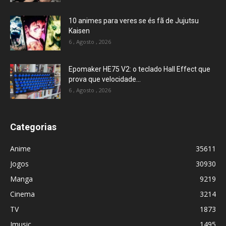
10 animes para veres se és fã de Jujutsu
Kaisen
6 , Agosto , 2026
Epomaker HE75 V2: o teclado Hall Effect que
prova que velocidade...
6 , Agosto , 2026
Categorias
Anime
35611
Jogos
30930
Manga
9219
Cinema
3214
TV
1873
Jmusic
1495