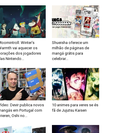
oomintroll: Winter’s
Shueisha oferece um
Warmth vai aquecer os
milhão de páginas de
corações dos jogadores
mangá grátis para
as Nintendo...
celebrar...
ídeo: Devir publica novos
10 animes para veres se és
mangás em Portugal com
fã de Jujutsu Kaisen
rieren, Oshi no...