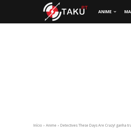
ANIME
MA
Início
Anime
Detectives These Days Are Crazy! ganha trai