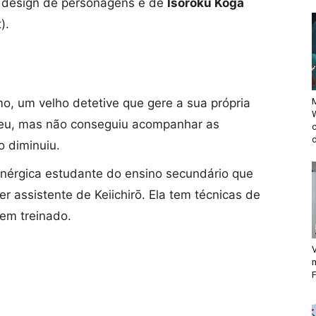
o design de personagens é de
Isoroku Koga
).
, um velho detetive que gere a sua própria
M
iceu, mas não conseguiu acompanhar as
d
 diminuiu.
érgica estudante do ensino secundário que
r assistente de Keiichirō. Ela tem técnicas de
em treinado.
V
F