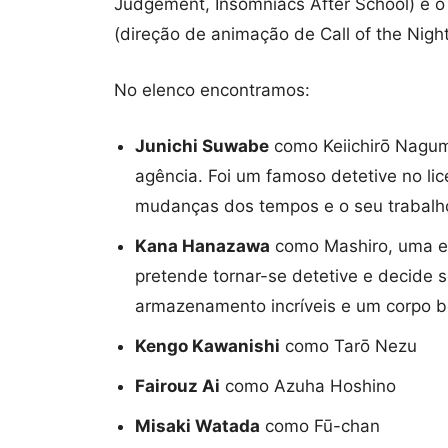
Judgement, Insomniacs After School) e 
(direção de animação de Call of the Night
No elenco encontramos:
Junichi Suwabe
como Keiichirō Nagumo
agência. Foi um famoso detetive no l
mudanças dos tempos e o seu trabalho
Kana Hanazawa
como Mashiro, uma en
pretende tornar-se detetive e decide se
armazenamento incríveis e um corpo b
Kengo Kawanishi
como Tarō Nezu
Fairouz Ai
como Azuha Hoshino
Misaki Watada
como Fū-chan