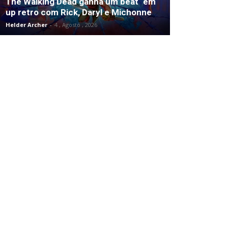
The Walking Dead ganha um beat ‘em
up retro com Rick, Daryl e Michonne
Helder Archer
-
4 , Agosto , 2026