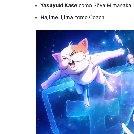
Yasuyuki Kase
como Sōya Mimasaka
Hajime Iijima
como Coach