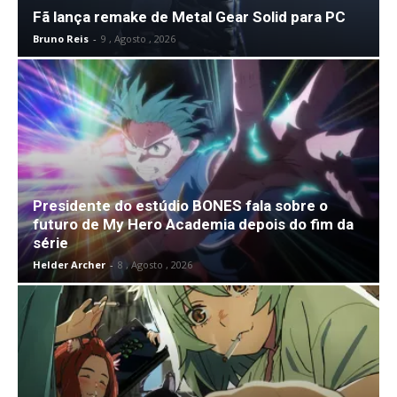
Fã lança remake de Metal Gear Solid para PC
Bruno Reis
-
9 , Agosto , 2026
Presidente do estúdio BONES fala sobre o
futuro de My Hero Academia depois do fim da
série
Helder Archer
-
8 , Agosto , 2026