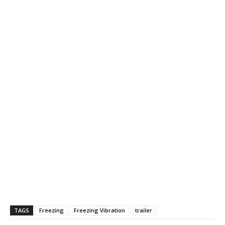
TAGS
Freezing
Freezing Vibration
trailer