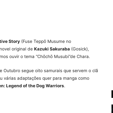
tive Story
(Fuse Teppō Musume no
novel original de
Kazuki Sakuraba
(Gosick),
emos ouvir o tema “Chōchō Musubi”de Chara.
de Outubro segue oito samurais que servem o clã
rou várias adaptações quer para manga como
n: Legend of the Dog Warriors
.