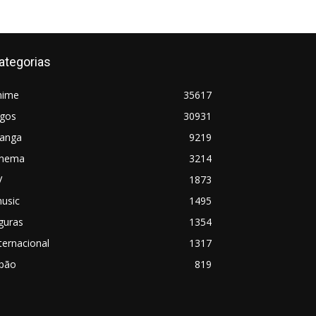
ategorias
nime
35617
ogos
30931
anga
9219
inema
3214
V
1873
usic
1495
guras
1354
ternacional
1317
apão
819