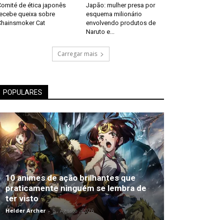
Comité de ética japonês
Japão: mulher presa por
recebe queixa sobre
esquema milionário
Chainsmoker Cat
envolvendo produtos de
Naruto e...
Carregar mais
POPULARES
10 animes de ação brilhantes que
praticamente ninguém se lembra de
ter visto
Helder Archer
-
5 , Agosto , 2026