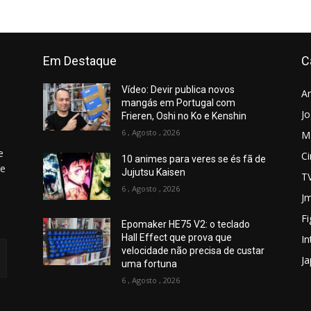
Em Destaque
C
Vídeo: Devir publica novos
A
mangás em Portugal com
J
Frieren, Oshi no Ko e Kenshin
6 , Agosto , 2026
M
e
C
10 animes para veres se és fã de
 e
Jujutsu Kaisen
T
6 , Agosto , 2026
Jm
Fi
Epomaker HE75 V2: o teclado
Hall Effect que prova que
In
velocidade não precisa de custar
J
uma fortuna
6 , Agosto , 2026