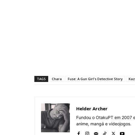
TAGS
Chara
Fuse: A Gun Girl's Detective Story
Kaz
Helder Archer
Fundou o OtakuPT em 2007 e 
anime, mangá e videojogos.