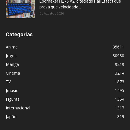
Epomaker HE75 V2: o teclado Hall Effect que
prova que velocidade...
6 , Agosto , 2026
Categorias
Anime
35611
Jogos
30930
Manga
9219
Cinema
3214
TV
1873
Jmusic
1495
Figuras
1354
Internacional
1317
Japão
819