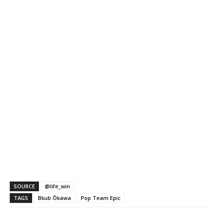
SOURCE
@life_win
TAGS
Bkub Ōkawa
Pop Team Epic