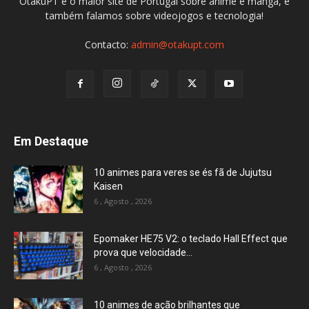
OtakuPT é o maior site de Portugal sobre anime e mangá, e
também falamos sobre videojogos e tecnologia!
Contacto:
admin@otakupt.com
Em Destaque
10 animes para veres se és fã de Jujutsu
Kaisen
6 , Agosto , 2026
Epomaker HE75 V2: o teclado Hall Effect que
prova que velocidade...
6 , Agosto , 2026
10 animes de ação brilhantes que