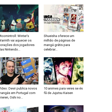
oomintroll: Winter’s
Shueisha oferece um
Warmth vai aquecer os
milhão de páginas de
corações dos jogadores
mangá grátis para
as Nintendo...
celebrar...
ídeo: Devir publica novos
10 animes para veres se és
mangás em Portugal com
fã de Jujutsu Kaisen
rieren, Oshi no...