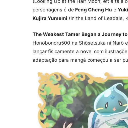
(Looking Up at the Half Moon, ef: a tale 
personagens é de
Feng Cheng Hu
e
Yuki
Kujira Yumemi
(In the Land of Leadale, K
The Weakest Tamer Began a Journey to 
Honobonoru500 na Shōsetsuka ni Narō 
lançar fisicamente a novel com ilustra
adaptação para mangá começou a ser pub