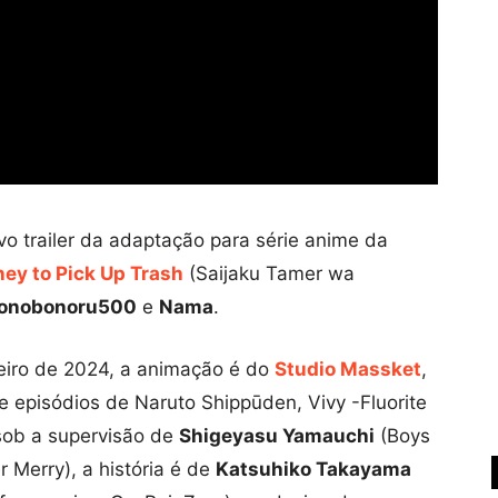
vo trailer da adaptação para série anime da
ey to Pick Up Trash
(Saijaku Tamer wa
onobonoru500
e
Nama
.
neiro de 2024, a animação é do
Studio Massket
,
e episódios de Naruto Shippūden, Vivy -Fluorite
sob a supervisão de
Shigeyasu Yamauchi
(Boys
 Merry), a história é de
Katsuhiko Takayama