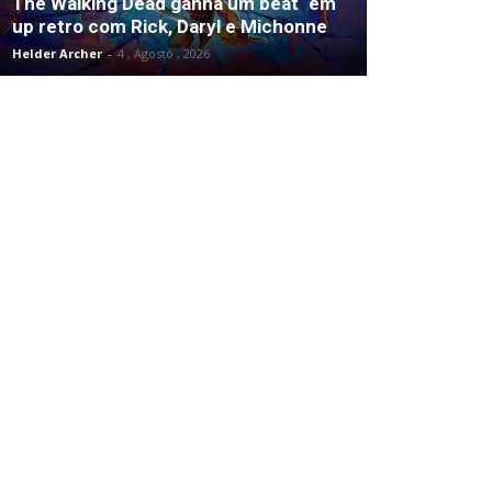
The Walking Dead ganha um beat ‘em
up retro com Rick, Daryl e Michonne
Helder Archer
-
4 , Agosto , 2026