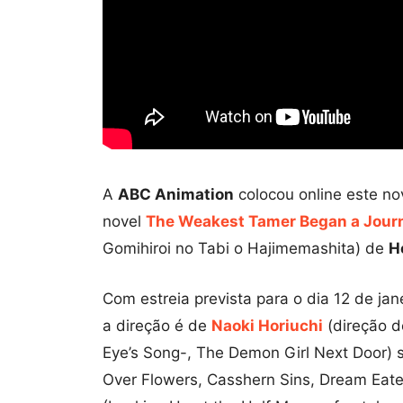
A
ABC Animation
colocou online este no
novel
The Weakest Tamer Began a Journ
Gomihiroi no Tabi o Hajimemashita) de
H
Com estreia prevista para o dia 12 de ja
a direção é de
Naoki Horiuchi
(direção d
Eye’s Song-, The Demon Girl Next Door) 
Over Flowers, Casshern Sins, Dream Eater