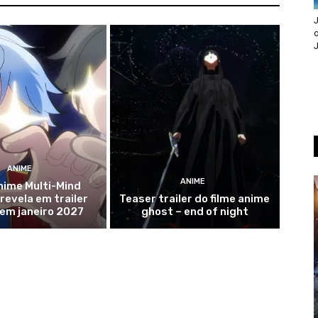
J
o
ANIME
ANIME
nime Multi-Mind
evela em trailer
Teaser trailer do filme anime
 em janeiro 2027
ghost – end of night