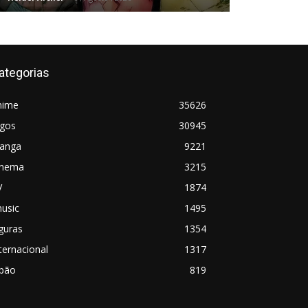
ategorias
nime
35626
ogos
30945
anga
9221
inema
3215
V
1874
usic
1495
guras
1354
ternacional
1317
apão
819