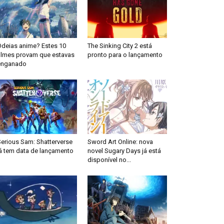
Odeias anime? Estes 10
The Sinking City 2 está
filmes provam que estavas
pronto para o lançamento
enganado
Serious Sam: Shatterverse
Sword Art Online: nova
já tem data de lançamento
novel Sugary Days já está
disponível no...