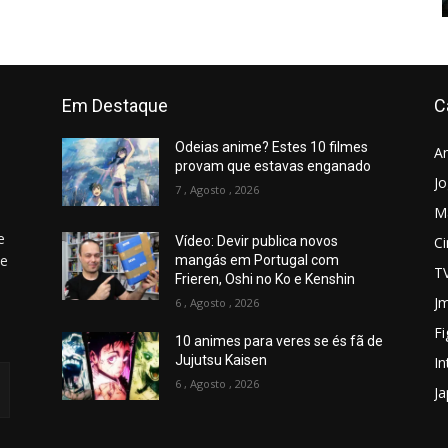
Em Destaque
C
Odeias anime? Estes 10 filmes
A
provam que estavas enganado
J
7 , Agosto , 2026
M
e
C
Vídeo: Devir publica novos
 e
mangás em Portugal com
T
Frieren, Oshi no Ko e Kenshin
Jm
6 , Agosto , 2026
Fi
10 animes para veres se és fã de
Jujutsu Kaisen
In
6 , Agosto , 2026
J