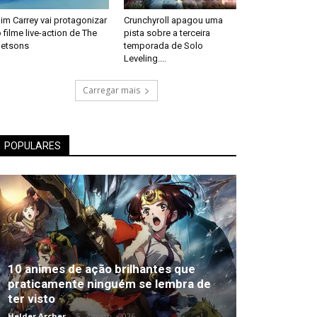
im Carrey vai protagonizar
Crunchyroll apagou uma
 filme live-action de The
pista sobre a terceira
Jetsons
temporada de Solo
Leveling....
Carregar mais
POPULARES
10 animes de ação brilhantes que
praticamente ninguém se lembra de
ter visto
Helder Archer
-
5 , Agosto , 2026