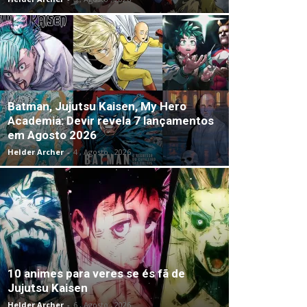
Batman, Jujutsu Kaisen, My Hero
Academia: Devir revela 7 lançamentos
em Agosto 2026
Helder Archer
-
4 , Agosto , 2026
10 animes para veres se és fã de
Jujutsu Kaisen
Helder Archer
-
6 , Agosto , 2026