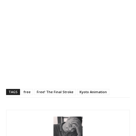
TAGS
free
Free! The Final Stroke
Kyoto Animation