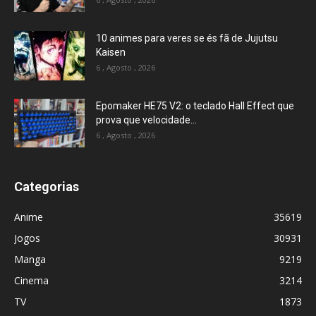
10 animes para veres se és fã de Jujutsu
Kaisen
6 , Agosto , 2026
Epomaker HE75 V2: o teclado Hall Effect que
prova que velocidade...
6 , Agosto , 2026
Categorias
Anime
35619
Jogos
30931
Manga
9219
Cinema
3214
TV
1873