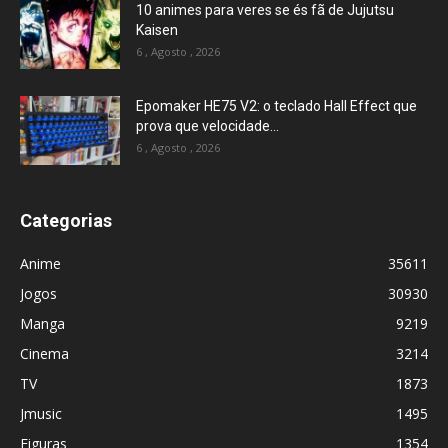
10 animes para veres se és fã de Jujutsu
Kaisen
6 , Agosto , 2026
Epomaker HE75 V2: o teclado Hall Effect que
prova que velocidade...
6 , Agosto , 2026
Categorias
Anime
35611
Jogos
30930
Manga
9219
Cinema
3214
TV
1873
Jmusic
1495
Figuras
1354