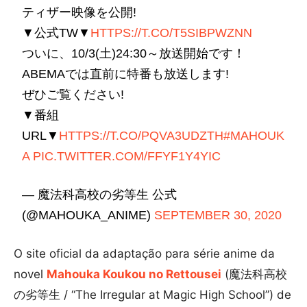
ティザー映像を公開!
▼公式TW▼
HTTPS://T.CO/T5SIBPWZNN
ついに、10/3(土)24:30～放送開始です！
ABEMAでは直前に特番も放送します!
ぜひご覧ください!
▼番組
URL▼
HTTPS://T.CO/PQVA3UDZTH
#MAHOUK
A
PIC.TWITTER.COM/FFYF1Y4YIC
— 魔法科高校の劣等生 公式
(@MAHOUKA_ANIME)
SEPTEMBER 30, 2020
O site oficial da adaptação para série anime da
novel
Mahouka Koukou no Rettousei
(魔法科高校
の劣等生 / “The Irregular at Magic High School”) de