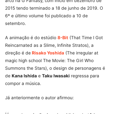
arco na G Fantasy, com início em dezembro de
2015 tendo terminado a 18 de junho de 2019. O
6º e último volume foi publicado a 10 de
setembro.
A animação é do estúdio
8-Bit
(That Time I Got
Reincarnated as a Slime, Infinite Stratos), a
direção é de
Risako Yoshida
(The irregular at
magic high school The Movie: The Girl Who
Summons the Stars), o design de personagens é
de
Kana Ishida
e
Taku Iwasaki
regressa para
compor a música.
Já anteriormente o autor afirmou: