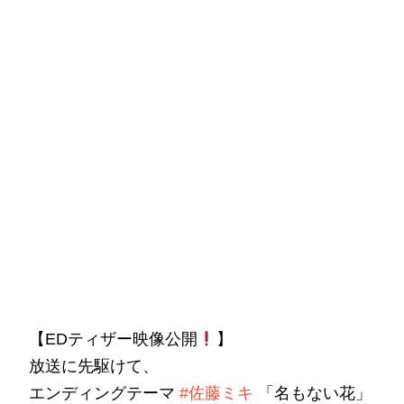
【EDティザー映像公開
】
放送に先駆けて、
エンディングテーマ
#佐藤ミキ
「名もない花」