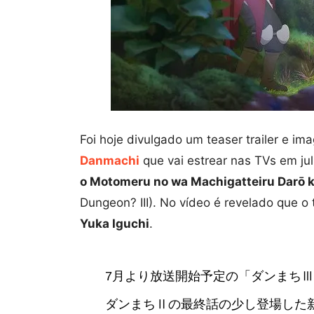
Foi hoje divulgado um teaser trailer e i
Danmachi
que vai estrear nas TVs em ju
o Motomeru no wa Machigatteiru Darō ka
Dungeon? III). No vídeo é revelado que o
Yuka Iguchi
.
7月より放送開始予定の「ダンまちⅢ
ダンまちⅡの最終話の少し登場した