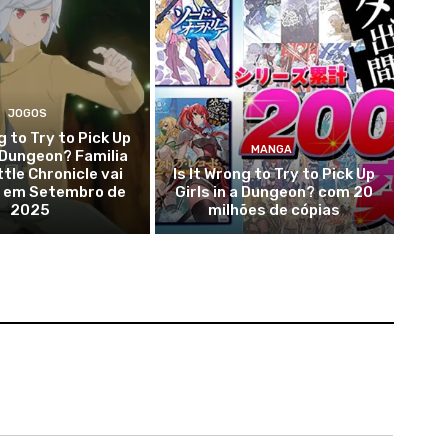
JOGOS
g to Try to Pick Up
MANGA
a Dungeon? Familia
tle Chronicle vai
Is It Wrong to Try to Pick Up
r em Setembro de
Girls in a Dungeon? com 20
2025
milhões de cópias