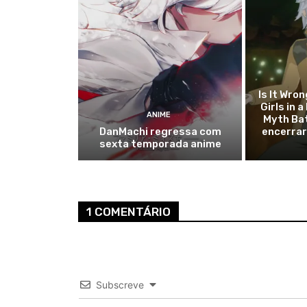
Is It Wron
Girls in 
ANIME
Myth Bat
DanMachi regressa com
encerra
sexta temporada anime
1 COMENTÁRIO
Subscreve