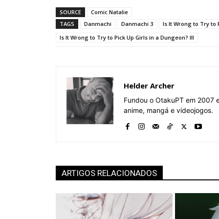
SOURCE
Comic Natalie
TAGS
Danmachi
Danmachi 3
Is It Wrong to Try to
Is It Wrong to Try to Pick Up Girls in a Dungeon? III
Helder Archer
Fundou o OtakuPT em 2007 e 
anime, mangá e videojogos.
ARTIGOS RELACIONADOS