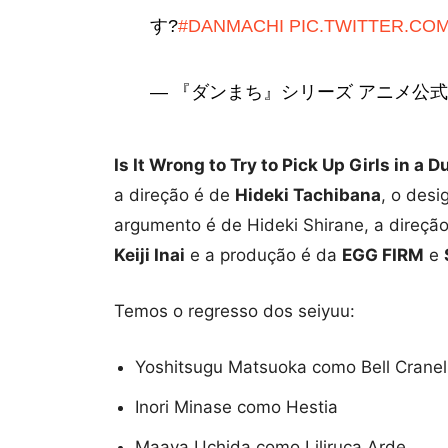
す?
#DANMACHI
PIC.TWITTER.CO
— 『ダンまち』シリーズ アニメ公式 (@
Is It Wrong to Try to Pick Up Girls in a D
a direção é de
Hideki Tachibana
, o des
argumento é de Hideki Shirane, a direç
Keiji Inai
e a produção é da
EGG FIRM
e
Temos o regresso dos seiyuu:
Yoshitsugu Matsuoka como Bell Cranel
Inori Minase como Hestia
Maaya Uchida como Liliruca Arde