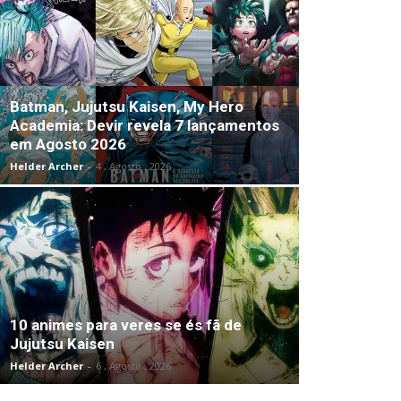
Batman, Jujutsu Kaisen, My Hero
Academia: Devir revela 7 lançamentos
em Agosto 2026
Helder Archer
-
4 , Agosto , 2026
10 animes para veres se és fã de
Jujutsu Kaisen
Helder Archer
-
6 , Agosto , 2026