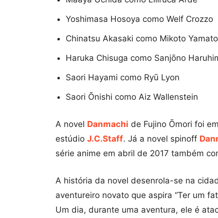
Yoshimasa Hosoya como Welf Crozzo
Chinatsu Akasaki como Mikoto Yamato
Haruka Chisuga como Sanjōno Haruhi
Saori Hayami como Ryū Lyon
Saori Ōnishi como Aiz Wallenstein
A novel
Danmachi
de Fujino Ōmori foi e
estúdio
J.C.Staff
. Já a novel spinoff
Danm
série anime em abril de 2017 também co
A história da novel desenrola-se na cidad
aventureiro novato que aspira “Ter um f
Um dia, durante uma aventura, ele é atac