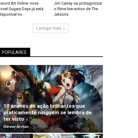
word Art Online: nova
Jim Carrey vai protagonizar
ovel Sugary Days já está
o filme live-action de The
isponível no...
Jetsons
Carregar mais
POPULARES
10 animes de ação brilhantes que
praticamente ninguém se lembra de
ter visto
Helder Archer
-
5 , Agosto , 2026