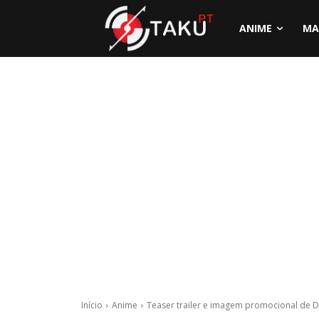
ANIME
MA
Início
Anime
Teaser trailer e imagem promocional de 