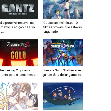
á é possível reservar na
Odeias anime? Estes 10
Amazon a edição de luxo
filmes provam que estavas
e...
enganado
he Sinking City 2 está
Serious Sam: Shatterverse
pronto para o lançamento
já tem data de lançamento