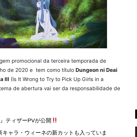
magem promocional da terceira temporada de
lho de 2020 e tem como título
Dungeon ni Deai
 III
(Is It Wrong to Try to Pick Up Girls in a
 tema de abertura vai ser da responsabilidade de
』ティザーPVが公開
新キャラ・ウィーネの新カットも入っていま