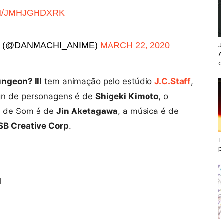
M/JMHJGHDXRK
DANMACHI_ANIME)
MARCH 22, 2020
J
d
ungeon? III
tem animação pelo estúdio
J.C.Staff
,
ign de personagens é de
Shigeki Kimoto
, o
ão de Som é de
Jin Aketagawa
, a música é de
SB Creative Corp
.
T
l