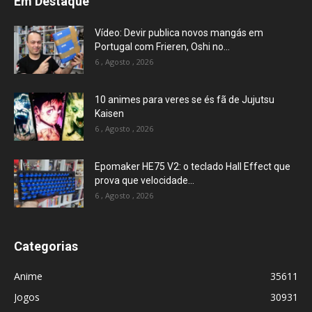
Em Destaque
Vídeo: Devir publica novos mangás em
Portugal com Frieren, Oshi no...
6 , Agosto , 2026
10 animes para veres se és fã de Jujutsu
Kaisen
6 , Agosto , 2026
Epomaker HE75 V2: o teclado Hall Effect que
prova que velocidade...
6 , Agosto , 2026
Categorias
Anime
35611
Jogos
30931