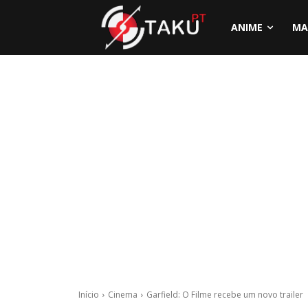
ANIME
MA
Início
Cinema
Garfield: O Filme recebe um novo trailer