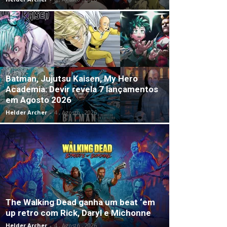
Batman, Jujutsu Kaisen, My Hero
Academia: Devir revela 7 lançamentos
em Agosto 2026
Helder Archer
-
4 , Agosto , 2026
The Walking Dead ganha um beat ‘em
up retro com Rick, Daryl e Michonne
Helder Archer
-
4 , Agosto , 2026