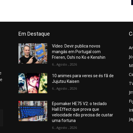
Em Destaque
C
Vídeo: Devir publica novos
A
mangás em Portugal com
J
Frieren, Oshi no Ko e Kenshin
6 , Agosto , 2026
M
e
C
10 animes para veres se és fã de
 e
Jujutsu Kaisen
T
6 , Agosto , 2026
Jm
Fi
Epomaker HE75 V2: o teclado
Hall Effect que prova que
In
velocidade não precisa de custar
J
uma fortuna
6 , Agosto , 2026