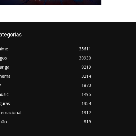
ategorias
nime
35611
ogos
30930
anga
9219
inema
3214
V
1873
usic
1495
guras
1354
ternacional
1317
apão
819