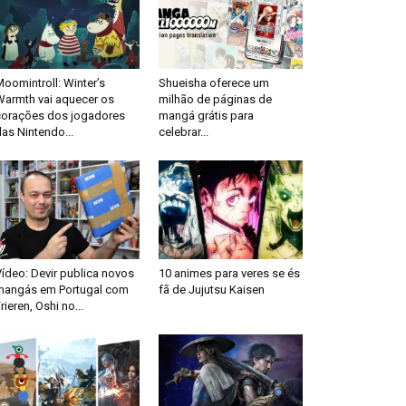
oomintroll: Winter’s
Shueisha oferece um
Warmth vai aquecer os
milhão de páginas de
corações dos jogadores
mangá grátis para
as Nintendo...
celebrar...
ídeo: Devir publica novos
10 animes para veres se és
mangás em Portugal com
fã de Jujutsu Kaisen
rieren, Oshi no...