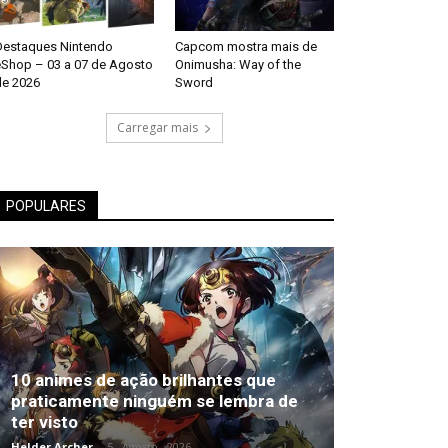
Destaques Nintendo
Capcom mostra mais de
eShop – 03 a 07 de Agosto
Onimusha: Way of the
de 2026
Sword
Carregar mais
POPULARES
10 animes de ação brilhantes que
praticamente ninguém se lembra de
ter visto
Helder Archer
-
5 , Agosto , 2026