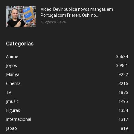
Vídeo: Devir publica novos mangás em
Portugal com Frieren, Oshi no...
6 , Agosto , 2026
Categorias
Anime
35634
Jogos
30961
Manga
9222
Cinema
3216
TV
1876
Jmusic
1495
Figuras
1354
Internacional
1317
Japão
819