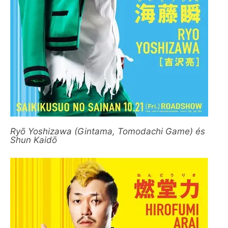
Ryō Yoshizawa (Gintama, Tomodachi Game) és
Shun Kaidō