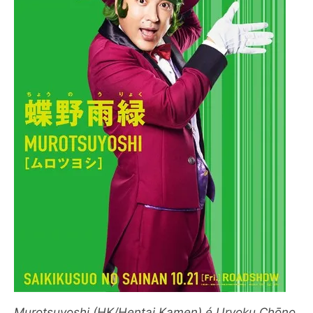
Murotsuyoshi (HK/Hentai Kamen) é Uryoku Chōno