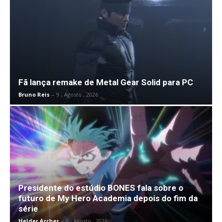
Fã lança remake de Metal Gear Solid para PC
Bruno Reis
-
9 , Agosto , 2026
Presidente do estúdio BONES fala sobre o
futuro de My Hero Academia depois do fim da
série
Helder Archer
-
8 , Agosto , 2026